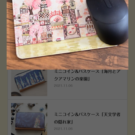
空想街雑貨店《吉祥寺本店》４月２
５日OPEN!
2022.03.29
ミニコイン&パスケース「海月とア
クアマリンの楽園」
2021.11.06
ミニコイン&パスケース「天文学者
の隠れ家」
2021.11.06