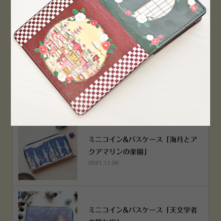
PEN！
2022.12.05
空想街雑貨店《吉祥寺本店》４月２
５日OPEN!
2022.03.29
ミニコイン&パスケース「海月とア
クアマリンの楽園」
2021.11.06
ミニコイン&パスケース「天文学者