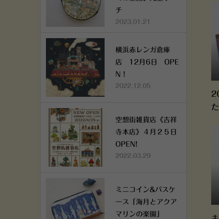
チ
2023.01.21
横浜赤レンガ倉庫
店 12月6日 OPE
N！
2022.12.05
2
た
空想街雑貨店《吉祥
寺本店》４月２５日
OPEN!
2022.03.29
ミニコイン&パスケ
ース「海月とアクア
マリンの楽園」
キ