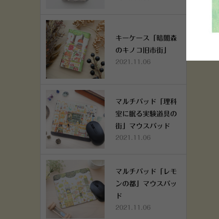
キーケース「暗闇森
のキノコ旧市街」
2021.11.06
マルチパッド「理科
室に眠る実験道具の
街」マウスパッド
2021.11.06
マルチパッド「レモ
ンの都」マウスパッ
ド
2021.11.06