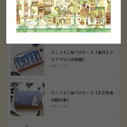
空想街雑貨店《吉祥寺本店》４月２
５日OPEN!
2022.03.29
ミニコイン&パスケース「海月とア
クアマリンの楽園」
2021.11.06
ミニコイン&パスケース「天文学者
の隠れ家」
2021.11.06