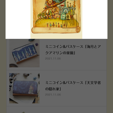
空想街雑貨店《吉祥寺本店》４月２
５日OPEN!
2022.03.29
ミニコイン&パスケース「海月とア
クアマリンの楽園」
2021.11.06
ミニコイン&パスケース「天文学者
の隠れ家」
2021.11.06