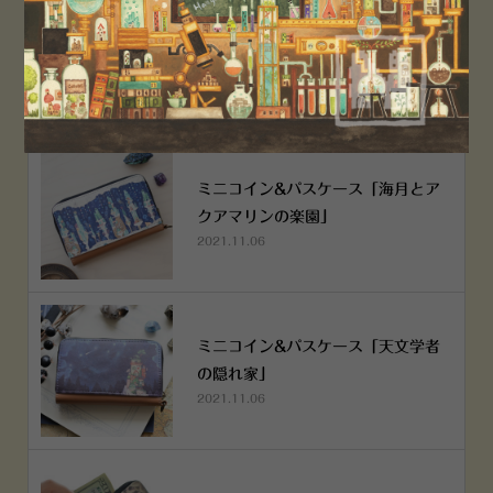
空想街雑貨店《吉祥寺本店》４月２
５日OPEN!
2022.03.29
ミニコイン&パスケース「海月とア
クアマリンの楽園」
2021.11.06
ミニコイン&パスケース「天文学者
の隠れ家」
2021.11.06