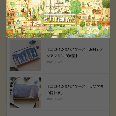
空想街雑貨店《吉祥寺本店》４月２
５日OPEN!
2022.03.29
ミニコイン&パスケース「海月とア
クアマリンの楽園」
2021.11.06
ミニコイン&パスケース「天文学者
の隠れ家」
2021.11.06