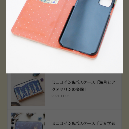
PEN！
2022.12.05
空想街雑貨店《吉祥寺本店》４月２
５日OPEN!
2022.03.29
ミニコイン&パスケース「海月とア
クアマリンの楽園」
2021.11.06
ミニコイン&パスケース「天文学者