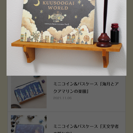
PEN！
2022.12.05
空想街雑貨店《吉祥寺本店》４月２
５日OPEN!
2022.03.29
ミニコイン&パスケース「海月とア
クアマリンの楽園」
2021.11.06
ミニコイン&パスケース「天文学者