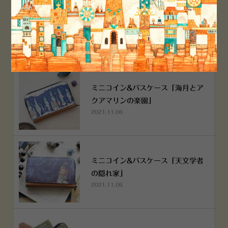
空想街雑貨店《吉祥寺本店》４月２
５日OPEN!
2022.03.29
ミニコイン&パスケース「海月とア
クアマリンの楽園」
2021.11.06
ミニコイン&パスケース「天文学者
の隠れ家」
2021.11.06