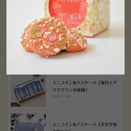
PEN！
2022.12.05
空想街雑貨店《吉祥寺本店》４月２
５日OPEN!
2022.03.29
ミニコイン&パスケース「海月とア
クアマリンの楽園」
2021.11.06
ミニコイン&パスケース「天文学者