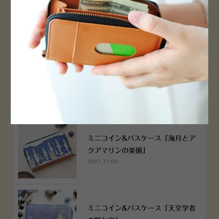
PEN！
2022.12.05
空想街雑貨店《吉祥寺本店》４月２
５日OPEN!
2022.03.29
ミニコイン&パスケース「海月とア
クアマリンの楽園」
2021.11.06
ミニコイン&パスケース「天文学者