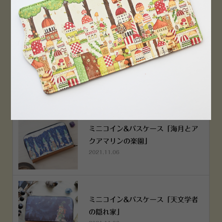
2022.12.05
空想街雑貨店《吉祥寺本店》４月２
５日OPEN!
2022.03.29
ミニコイン&パスケース「海月とア
クアマリンの楽園」
2021.11.06
ミニコイン&パスケース「天文学者
の隠れ家」