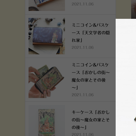
2021.11.06
ミニコイン&パスケ
ミ
ース「天文学者の隠
の
れ家」
2021.11.06
ミニコイン&パスケ
ース「おかしの街～
魔女の家とその後
～」
2021.11.06
キーケース「おかし
の街～魔女の家とそ
の後～」
2021.11.06