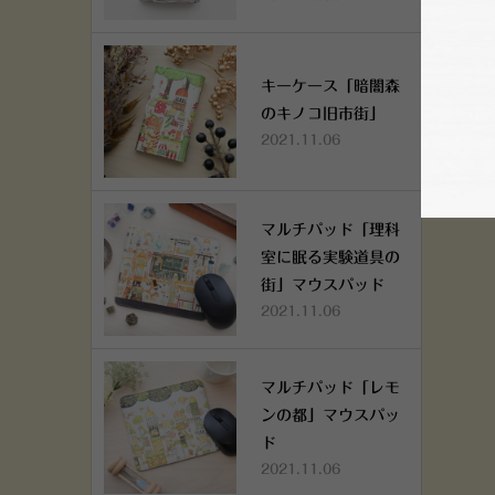
キーケース「暗闇森
のキノコ旧市街」
2021.11.06
マルチパッド「理科
室に眠る実験道具の
街」マウスパッド
2021.11.06
マルチパッド「レモ
ンの都」マウスパッ
ド
2021.11.06