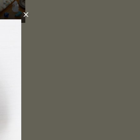

の街」