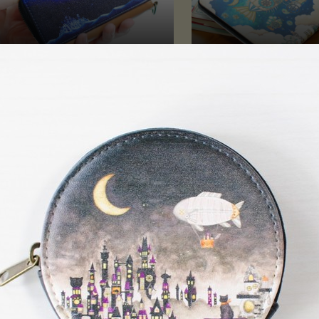
ニコイン&パスケース「幻の故郷
iPadケース「空飛ぶ魚
夜」