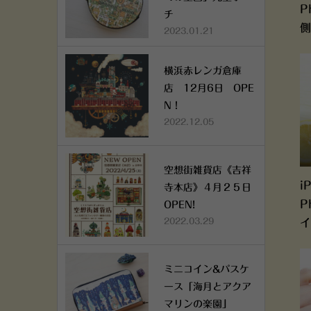
P
チ
側
2023.01.21
横浜赤レンガ倉庫
店 12月6日 OPE
N！
2022.12.05
空想街雑貨店《吉祥
i
寺本店》４月２５日
P
OPEN!
2022.03.29
イ
ミニコイン&パスケ
ース「海月とアクア
マリンの楽園」