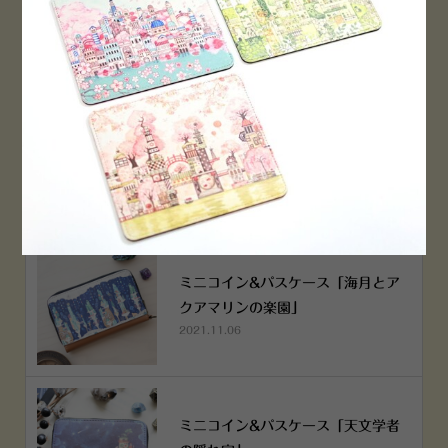
PEN！
2022.12.05
空想街雑貨店《吉祥寺本店》４月２
５日OPEN!
2022.03.29
ミニコイン&パスケース「海月とア
クアマリンの楽園」
2021.11.06
ミニコイン&パスケース「天文学者