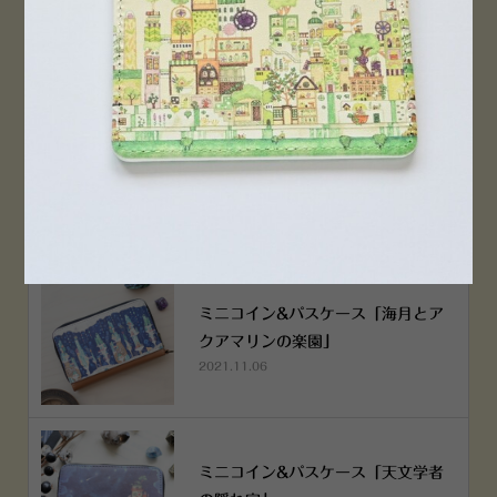
PEN！
2022.12.05
空想街雑貨店《吉祥寺本店》４月２
５日OPEN!
2022.03.29
ミニコイン&パスケース「海月とア
クアマリンの楽園」
2021.11.06
ミニコイン&パスケース「天文学者