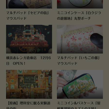
マルチパッド「セピアの街」
ミニコインケース「白クジラ
マウスパッド
の遊園地」丸型ポーチ
横浜赤レンガ倉庫店 12月6
マルチパッド「いちごの都」
日 OPEN！
マウスパッド
【原画】理科室に眠る実験道
ミニコイン&パスケース「屋
具の街
根裏部屋のネズミの王国」