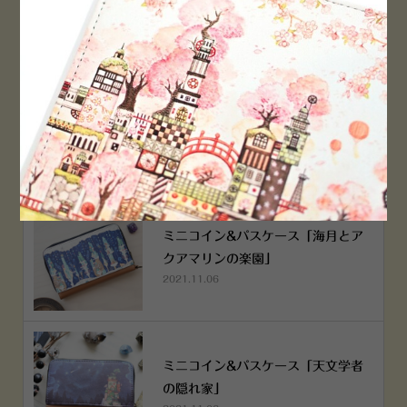
2022.12.05
空想街雑貨店《吉祥寺本店》４月２
５日OPEN!
2022.03.29
ミニコイン&パスケース「海月とア
クアマリンの楽園」
2021.11.06
ミニコイン&パスケース「天文学者
の隠れ家」