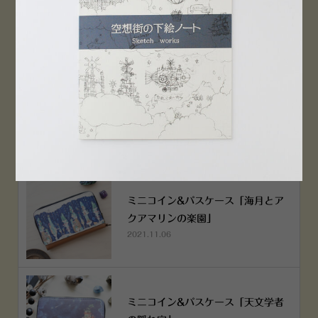
PEN！
2022.12.05
空想街雑貨店《吉祥寺本店》４月２
５日OPEN!
2022.03.29
ミニコイン&パスケース「海月とア
クアマリンの楽園」
2021.11.06
ミニコイン&パスケース「天文学者