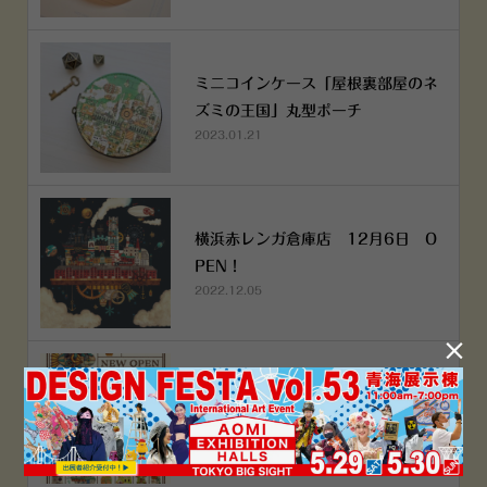
ミニコインケース「屋根裏部屋のネ
ズミの王国」丸型ポーチ
2023.01.21
横浜赤レンガ倉庫店 12月6日 O
PEN！
2022.12.05

空想街雑貨店《吉祥寺本店》４月２
５日OPEN!
2022.03.29