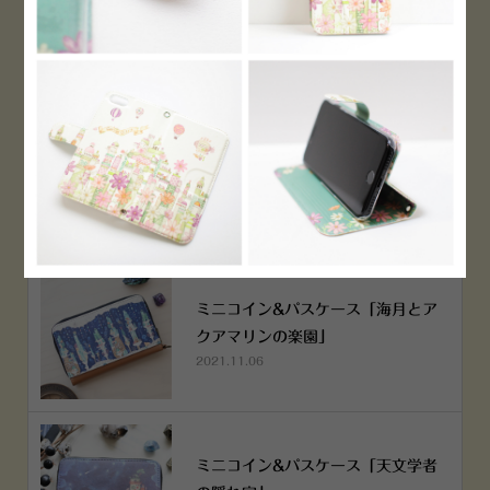
PEN！
2022.12.05
空想街雑貨店《吉祥寺本店》４月２
５日OPEN!
2022.03.29
ミニコイン&パスケース「海月とア
クアマリンの楽園」
2021.11.06
ミニコイン&パスケース「天文学者