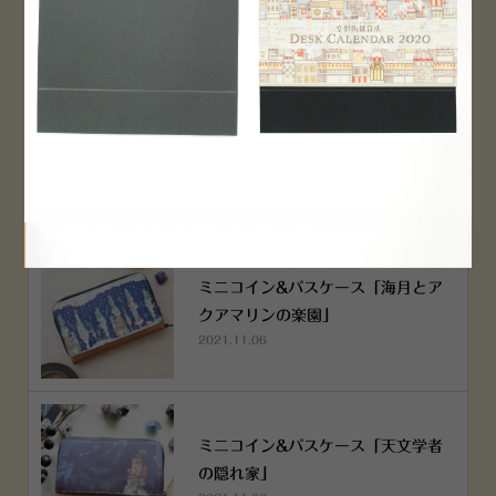
2022.12.05
空想街雑貨店《吉祥寺本店》４月２
５日OPEN!
2022.03.29
ミニコイン&パスケース「海月とア
クアマリンの楽園」
2021.11.06
ミニコイン&パスケース「天文学者
の隠れ家」