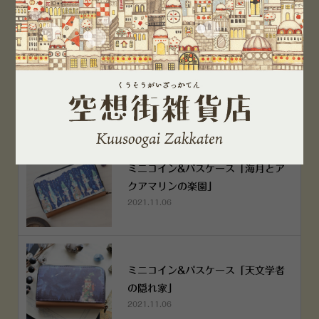
空想街雑貨店《吉祥寺本店》４月２
５日OPEN!
2022.03.29
ミニコイン&パスケース「海月とア
クアマリンの楽園」
2021.11.06
ミニコイン&パスケース「天文学者
の隠れ家」
2021.11.06