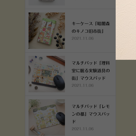
キーケース「暗闇森
のキノコ旧市街」
2021.11.06
マルチパッド「理科
室に眠る実験道具の
街」マウスパッド
2021.11.06
マルチパッド「レモ
ンの都」マウスパッ
ド
2021.11.06