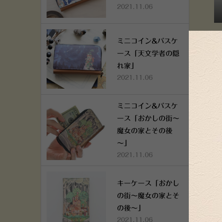
2021.11.06
キ
ミニコイン&パスケ
ース「天文学者の隠
れ家」
2021.11.06
ミニコイン&パスケ
ース「おかしの街～
魔女の家とその後
～」
2021.11.06
キーケース「おかし
の街～魔女の家とそ
の後～」
2021.11.06