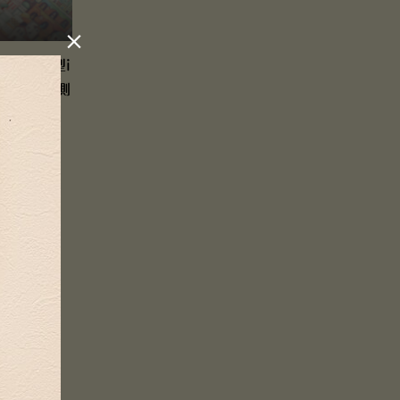

/Xs 手帳型i
王国」【内側