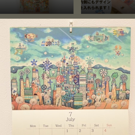
ーケース「画材の王国」
iPhoneSE/6s/7/8/X
Phoneケース「画材の
デザイン可！】