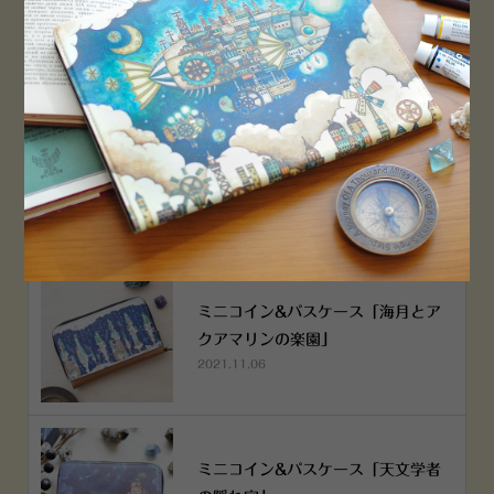
PEN！
2022.12.05
空想街雑貨店《吉祥寺本店》４月２
５日OPEN!
2022.03.29
ミニコイン&パスケース「海月とア
クアマリンの楽園」
2021.11.06
ミニコイン&パスケース「天文学者