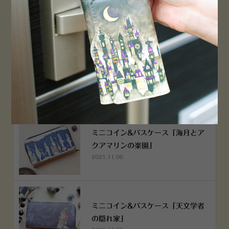
2022.12.05
空想街雑貨店《吉祥寺本店》４月２
５日OPEN!
2022.03.29
ミニコイン&パスケース「海月とア
クアマリンの楽園」
2021.11.06
ミニコイン&パスケース「天文学者
の隠れ家」